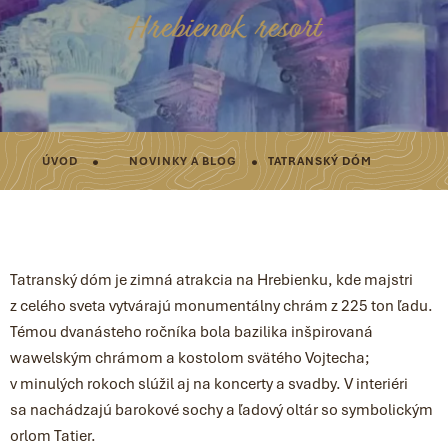
Hrebienok resort
·
·
ÚVOD
NOVINKY A BLOG
TATRANSKÝ DÓM
Tatranský dóm je zimná atrakcia na Hrebienku, kde majstri
z celého sveta vytvárajú monumentálny chrám z 225 ton ľadu.
Témou dvanásteho ročníka bola bazilika inšpirovaná
wawelským chrámom a kostolom svätého Vojtecha;
v minulých rokoch slúžil aj na koncerty a svadby. V interiéri
sa nachádzajú barokové sochy a ľadový oltár so symbolickým
orlom Tatier.