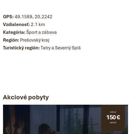
GPS:
49.1589, 20.2242
Vzdialenosť:
2.1 km
Kategória:
Šport a zábava
Región:
Prešovský kraj
Turistický región:
Tatry a Severný Spiš
Akciové pobyty
Už od
150 €
pobyt