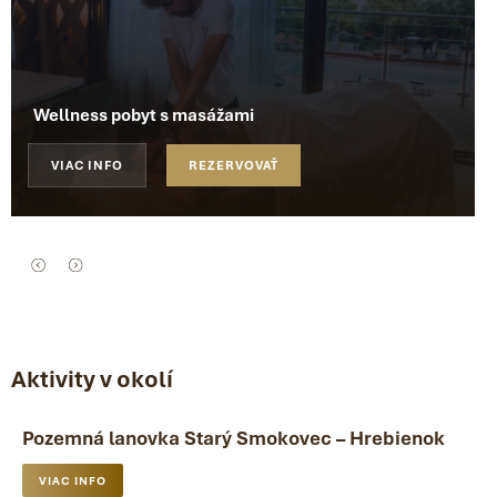
Wellness pobyt s masážami
VIAC INFO
REZERVOVAŤ
Aktivity v okolí
Pozemná lanovka Starý Smokovec – Hrebienok
VIAC INFO