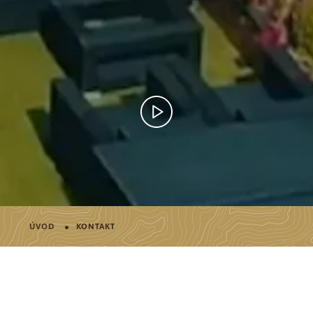
·
ÚVOD
KONTAKT