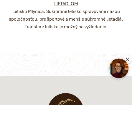
LIETADLOM
Letisko Mlynica. Súkromné letisko spravované našou
spoločnosťou, pre športové a menšie súkromné lietadlá.
Transfer z letiska je možný na vyžiadanie.
×
PRÍCHOD
ODCHOD
10. Aug 2026
13. Aug 2026
Overiť dostupnosť
Kúpiť darček