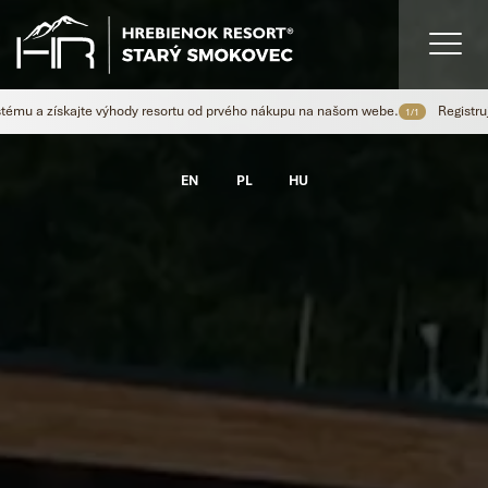
ískajte výhody resortu od prvého nákupu na našom webe.
Registrujte sa do
1/1
EN
PL
HU
EN
PL
HU