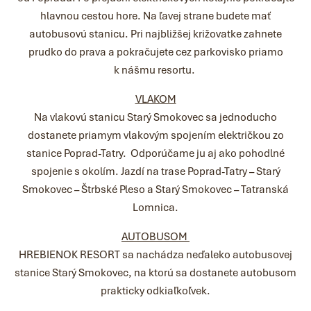
hlavnou cestou hore. Na ľavej strane budete mať
autobusovú stanicu. Pri najbližšej križovatke zahnete
prudko do prava a pokračujete cez parkovisko priamo
k nášmu resortu.
VLAKOM
Na vlakovú stanicu Starý Smokovec sa jednoducho
dostanete priamym vlakovým spojením električkou zo
stanice Poprad-Tatry. Odporúčame ju aj ako pohodlné
spojenie s okolím. Jazdí na trase Poprad-Tatry – Starý
Smokovec – Štrbské Pleso a Starý Smokovec – Tatranská
Lomnica.
AUTOBUSOM
HREBIENOK RESORT sa nachádza neďaleko autobusovej
stanice Starý Smokovec, na ktorú sa dostanete autobusom
prakticky odkiaľkoľvek.