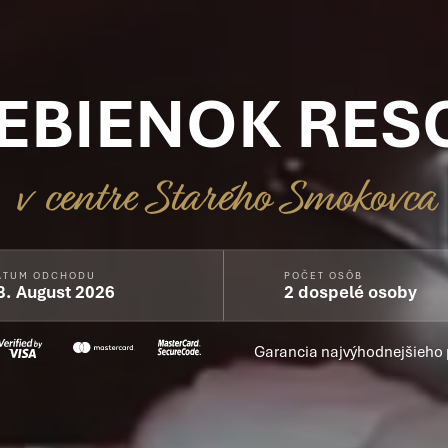
EBIENOK RES
v centre Starého Smokovca
ÁTUM ODCHODU
POČET OSÔB
8.
August 2026
2 dospelé osoby
Garancia najvýhodnejšieho