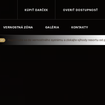
KÚPIŤ DARČEK
OVERIŤ DOSTUPNOSŤ
VERNOSTNÁ ZÓNA
GALÉRIA
KONTAKTY
trujte sa do vernostného systému a získajte výhody resortu od prvého ná