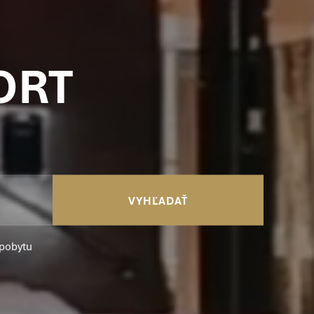
ORT
VYHĽADAŤ
 pobytu