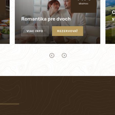
izba/noc
C
Romantika pre dvoch
s
VIAC INFO
REZERVOVAŤ
Moderné apartmány
Viac info