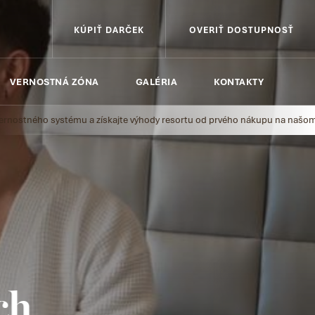
KÚPIŤ DARČEK
OVERIŤ DOSTUPNOSŤ
VERNOSTNÁ ZÓNA
GALÉRIA
KONTAKTY
ho systému a získajte výhody resortu od prvého nákupu na našom webe.
1/
ch