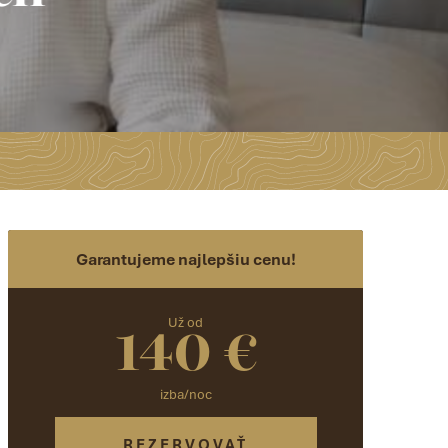
Garantujeme najlepšiu cenu!
140 €
Už od
izba/noc
REZERVOVAŤ