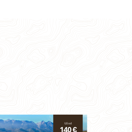
Už od
140 €