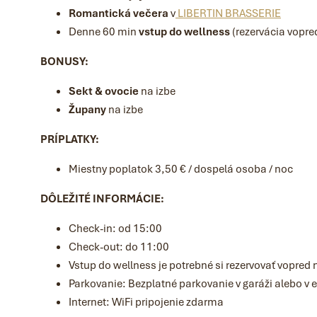
Romantická večera
v
LIBERTIN BRASSERIE
Denne 60 min
vstup do wellness
(rezervácia vopre
BONUSY:
Sekt & ovocie
na izbe
Župany
na izbe
PRÍPLATKY:
Miestny poplatok 3,50 € / dospelá osoba / noc
DÔLEŽITÉ INFORMÁCIE:
Check-in: od 15:00
Check-out: do 11:00
Vstup do wellness je potrebné si rezervovať vopred
Parkovanie: Bezplatné parkovanie v garáži alebo v ex
Internet: WiFi pripojenie zdarma