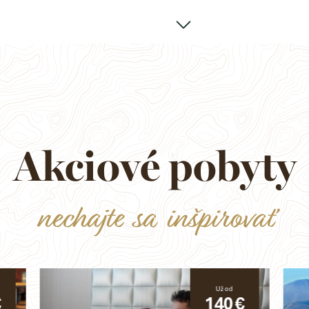
Akciové pobyty
nechajte sa inšpirovať
Už od
€
140 €