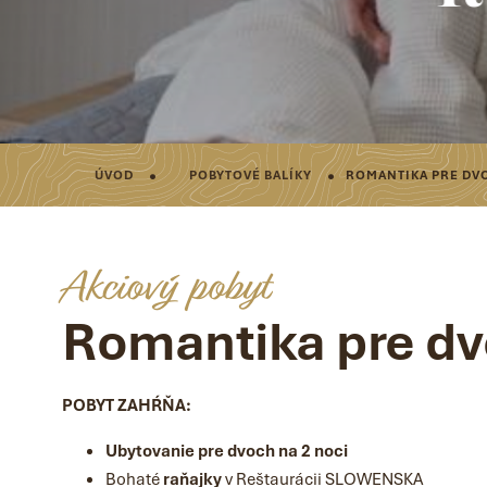
·
·
ÚVOD
POBYTOVÉ BALÍKY
ROMANTIKA PRE DV
Akciový pobyt
Romantika pre d
POBYT ZAHŔŇA:
Ubytovanie pre dvoch na 2 noci
Bohaté
raňajky
v Reštaurácii SLOWENSKA