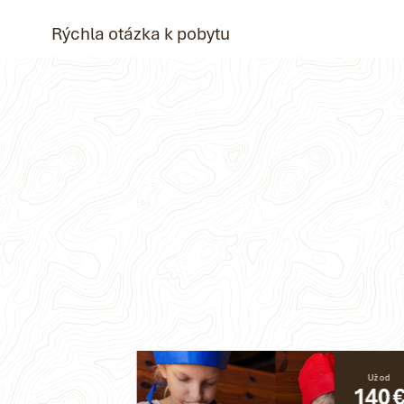
Rýchla otázka k pobytu
Už od
Už od
150 €
140 