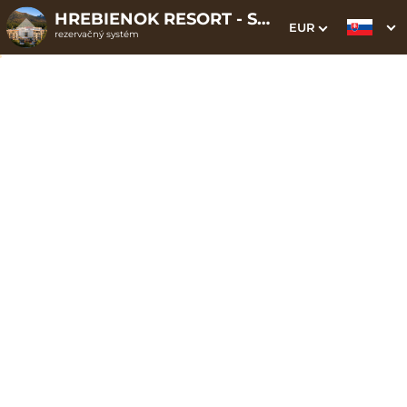
HREBIENOK RESORT - STARÝ SMOKOVEC
EUR
rezervačný systém
1. Výber pobytu
2. Doplnkové služby
3. Vaše údaje
Chodník korunami
stromov
Dátum príchodu
Dátum odchodu
Prosím vyberte
Prosím vyberte
Inšpirujte sa akciovými pobytmi