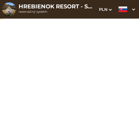
HREBIENOK RESORT - STARÝ SMOKOVEC
PLN
rezervačný systém
1. Výber pobytu
2. Doplnkové služby
3. Vaše údaje
Chodník korunami
stromov
Dátum príchodu
Dátum odchodu
Prosím vyberte
Prosím vyberte
Inšpirujte sa akciovými pobytmi