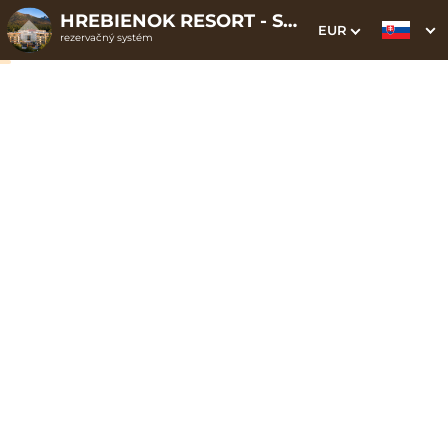
HREBIENOK RESORT - STARÝ SMOKOVEC
EUR
rezervačný systém
1. Výber pobytu
2. Doplnkové služby
3. Vaše údaje
Dátum príchodu
Dátum odchodu
Prosím vyberte
Prosím vyberte
Inšpirujte sa akciovými pobytmi
Cena od
150 EUR
izba/noc