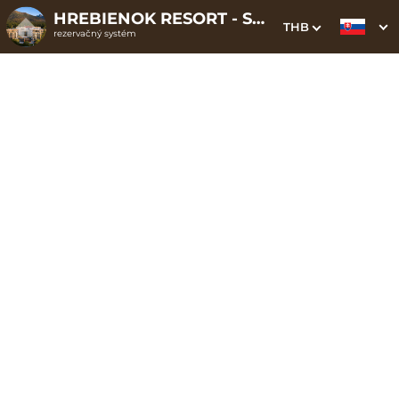
HREBIENOK RESORT - STARÝ SMOKOVEC
THB
rezervačný systém
1. Výber pobytu
2. Doplnkové služby
3. Vaše údaje
Apartman LUX TATRY
Dátum príchodu
Dátum odchodu
Prosím vyberte
Prosím vyberte
Inšpirujte sa akciovými pobytmi